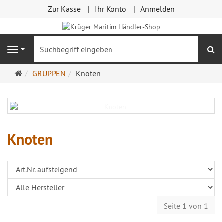
Zur Kasse
Ihr Konto
Anmelden
S
Navigation
Startseite
GRUPPEN
Knoten
Knoten
Seite 1 von 1