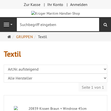
Zur Kasse
Ihr Konto
Anmelden
S
Navigation
Startseite
GRUPPEN
Textil
Textil
Seite 1 von 1