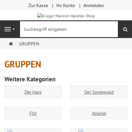
Zur Kasse
Ihr Konto
Anmelden
S
Navigation
Startseite
GRUPPEN
GRUPPEN
Weitere Kategorien
Der Harz
Der Spreewald
Filz
Allerlei