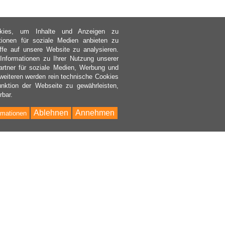
kies, um Inhalte und Anzeigen zu
ktionen für soziale Medien anbieten zu
ffe auf unsere Website zu analysieren.
nformationen zu Ihrer Nutzung unserer
rtner für soziale Medien, Werbung und
weiteren werden rein technische Cookies
nktion der Webseite zu gewährleisten,
rbar.
Ablehnen
Annehmen
rmationen
Bac
to
Top