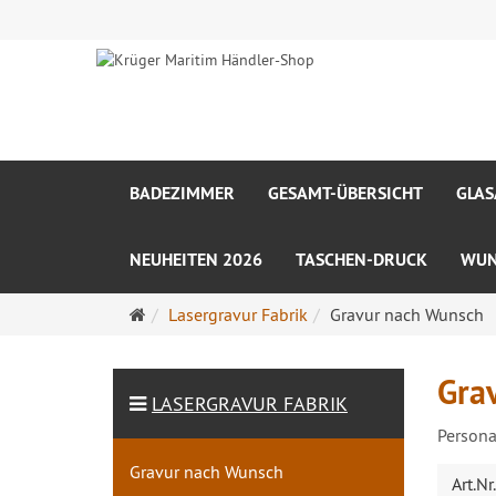
BADEZIMMER
GESAMT-ÜBERSICHT
GLA
NEUHEITEN 2026
TASCHEN-DRUCK
WUN
Startseite
Lasergravur Fabrik
Gravur nach Wunsch
Gra
LASERGRAVUR FABRIK
Persona
Gravur nach Wunsch
Art.Nr