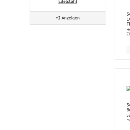
Edelstahl
3
+2
Anzeigen
1
F
H
Zi
3
B
S
mi