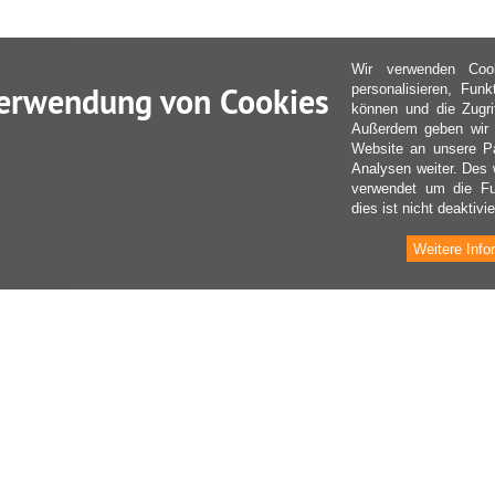
Wir verwenden Coo
erwendung von Cookies
personalisieren, Fun
können und die Zugri
Außerdem geben wir I
Website an unsere Pa
Analysen weiter. Des 
verwendet um die Fu
dies ist nicht deaktivie
Weitere Info