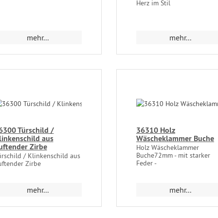
Herz im Stil
mehr...
mehr...
6300 Türschild /
36310 Holz
linkenschild aus
Wäscheklammer Buche
uftender Zirbe
Holz Wäscheklammer
Buche72mm - mit starker
rschild / Klinkenschild aus
Feder -
uftender Zirbe
mehr...
mehr...