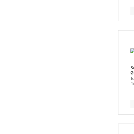
3
Ø
To
mi