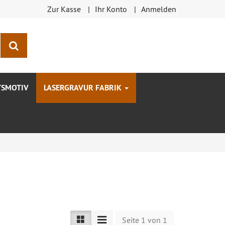
Zur Kasse
Ihr Konto
Anmelden
Suchen
TSMOTIV
LASERGRAVUR FABRIK
Seite 1 von 1