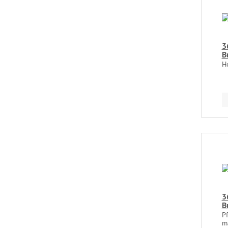
3
B
H
3
B
P
m