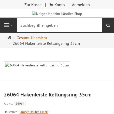
Zur Kasse
Ihr Konto
Anmelden
S
Navigation
Startseite
Gesamt-Übersicht
26064 Hakenleiste Rettungsring 35cm
26064 Hakenleiste Rettungsring 35cm
Art.Nr.:
26064
Hersteller:
Krüger Maritim GmbH