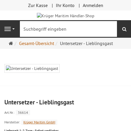
Zur Kasse
Ihr Konto
Anmelden
S
Navigation
Startseite
Gesamt-Übersicht
Untersetzer - Lieblingsgast
Untersetzer - Lieblingsgast
Art.Nr.:
36614
Hersteller:
Krüger Maritim GmbH
Lieferzeit 1-2 Tage - Sofort verfügbar